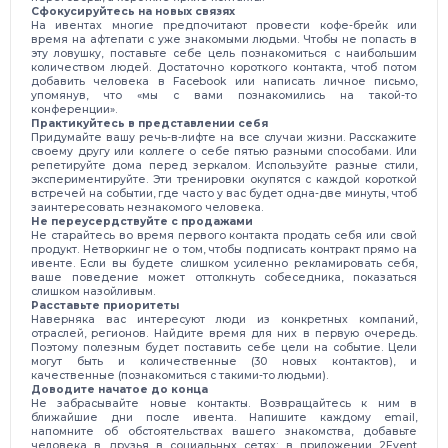
Сфокусируйтесь на новых связях
На ивентах многие предпочитают провести кофе-брейк или
время на афтепати с уже знакомыми людьми. Чтобы не попасть в
эту ловушку, поставьте себе цель познакомиться с наибольшим
количеством людей. Достаточно короткого контакта, чтоб потом
добавить человека в Facebook или написать личное письмо,
упомянув, что «мы с вами познакомились на такой-то
конференции».
Практикуйтесь в представлении себя
Придумайте вашу речь-в-лифте на все случаи жизни. Расскажите
своему другу или коллеге о себе пятью разными способами. Или
репетируйте дома перед зеркалом. Используйте разные стили,
экспериментируйте. Эти тренировки окупятся с каждой короткой
встречей на событии, где часто у вас будет одна-две минуты, чтоб
заинтересовать незнакомого человека.
Не переусердствуйте с продажами
Не старайтесь во время первого контакта продать себя или свой
продукт. Нетворкинг не о том, чтобы подписать контракт прямо на
ивенте. Если вы будете слишком усиленно рекламировать себя,
ваше поведение может оттолкнуть собеседника, показаться
слишком назойливым.
Расставьте приоритеты
Наверняка вас интересуют люди из конкретных компаний,
отраслей, регионов. Найдите время для них в первую очередь.
Поэтому полезным будет поставить себе цели на событие. Цели
могут быть и количественные (30 новых контактов), и
качественные (познакомиться с такими-то людьми).
Доводите начатое до конца
Не забрасывайте новые контакты. Возвращайтесь к ним в
ближайшие дни после ивента. Напишите каждому email,
напомните об обстоятельствах вашего знакомства, добавьте
человека в друзья в социальных сетях: в приложении 2Event