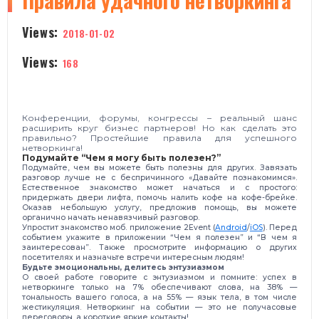
Правила удачного нетворкинга
Views:
2018-01-02
Views:
168
Конференции, форумы, конгрессы – реальный шанс
расширить круг бизнес партнеров! Но как сделать это
правильно? Простейшие правила для успешного
нетворкинга!
Подумайте “Чем я могу быть полезен?”
Подумайте, чем вы можете быть полезны для других. Завязать
разговор лучше не с беспричинного «Давайте познакомимся».
Естественное знакомство может начаться и с простого:
придержать двери лифта, помочь налить кофе на кофе-брейке.
Оказав небольшую услугу, предложив помощь, вы можете
органично начать ненавязчивый разговор.
Упростит знакомство моб. приложение 2Event (
Android
/
iOS
). Перед
событием укажите в приложении “Чем я полезен” и “В чем я
заинтересован”. Также просмотрите информацию о других
посетителях и назначьте встречи интересным людям!
Будьте эмоциональны, делитесь энтузиазмом
О своей работе говорите с энтузиазмом и помните: успех в
нетворкинге только на 7% обеспечивают слова, на 38% —
тональность вашего голоса, а на 55% — язык тела, в том числе
жестикуляция. Нетворкинг на событии — это не получасовые
переговоры, а короткие яркие контакты!