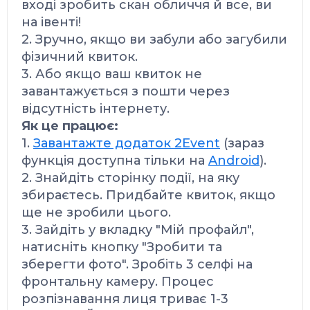
вході зробить скан обличчя й все, ви
на івенті!
2. Зручно, якщо ви забули або загубили
фізичний квиток.
3. Або якщо ваш квиток не
завантажується з пошти через
відсутність інтернету.
Як це працює:
1.
Завантажте додаток 2Event
(зараз
функція доступна тільки на
Android
).
2. Знайдіть сторінку події, на яку
збираєтесь. Придбайте квиток, якщо
ще не зробили цього.
3. Зайдіть у вкладку "Мій профайл",
натисніть кнопку "Зробити та
зберегти фото". Зробіть 3 селфі на
фронтальну камеру.
Процес
розпізнавання лиця триває 1-3