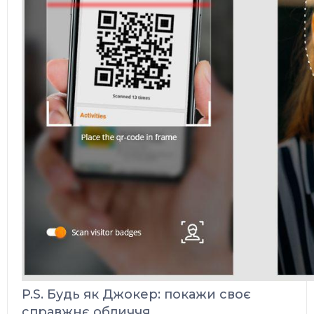
P.S. Будь як Джокер: покажи своє
справжнє обличчя.