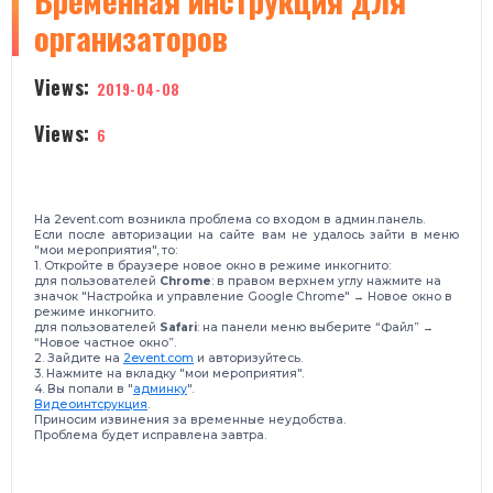
​Временная инструкция для
организаторов
Views:
2019-04-08
Views:
6
На 2event.com возникла проблема со входом в админ.панель.
Если после авторизации на сайте вам не удалось зайти в меню
"мои мероприятия", то:
1. Откройте в браузере новое окно в режиме инкогнито:
для пользователей
Chrome
: в правом верхнем углу нажмите на
значок "Настройка и управление Google Chrome" → Новое окно в
режиме инкогнито.
для пользователей
Safari
: на панели меню выберите “Файл” →
“Новое частное окно”.
2. Зайдите на
2event.com
и авторизуйтесь.
3. Нажмите на вкладку "мои мероприятия".
4. Вы попали в "
админку
".
Видеоинтсрукция
.
Приносим извинения за временные неудобства.
Проблема будет исправлена завтра.